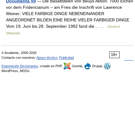
Documenta VII
— Die Basaltstelen von Beuys Aktion: 7000 Eichen
vor dem Fridericianum – am Fries die Inschrift von Lawrence
Weiner: VIELE FARBIGE DINGE NEBENEINANDER
ANGEORDNET BILDEN EINE REIHE VIELER FARBIGER DINGE
Vom 19. Juni bis 28. September 1982 fand die… …
Deutsch
Wikipedia
© Academic, 2000-2026
18+
Contacte con nosotros:
Apoyo técnico
,
Publicidad
Exportación Diccionarios
, creado en PHP,
Joomla,
Drupal,
WordPress, MODx.