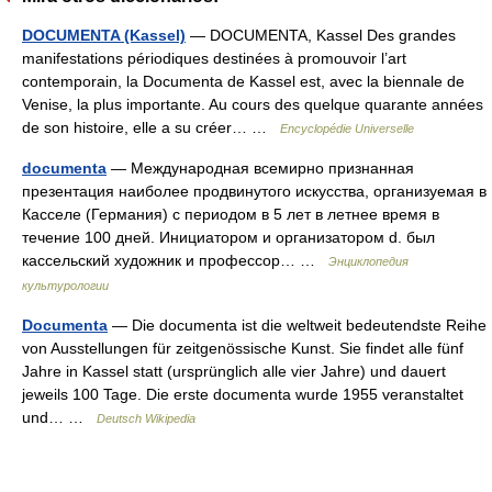
DOCUMENTA (Kassel)
— DOCUMENTA, Kassel Des grandes
manifestations périodiques destinées à promouvoir l’art
contemporain, la Documenta de Kassel est, avec la biennale de
Venise, la plus importante. Au cours des quelque quarante années
de son histoire, elle a su créer… …
Encyclopédie Universelle
documenta
— Международная всемирно признанная
презентация наиболее продвинутого искусства, организуемая в
Касселе (Германия) с периодом в 5 лет в летнее время в
течение 100 дней. Инициатором и организатором d. был
кассельский художник и профессор… …
Энциклопедия
культурологии
Documenta
— Die documenta ist die weltweit bedeutendste Reihe
von Ausstellungen für zeitgenössische Kunst. Sie findet alle fünf
Jahre in Kassel statt (ursprünglich alle vier Jahre) und dauert
jeweils 100 Tage. Die erste documenta wurde 1955 veranstaltet
und… …
Deutsch Wikipedia