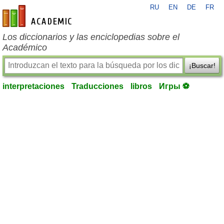
RU
EN
DE
FR
es-academic.com
Los diccionarios y las enciclopedias sobre el
Académico
¡Buscar!
interpretaciones
Traducciones
libros
Игры ⚽