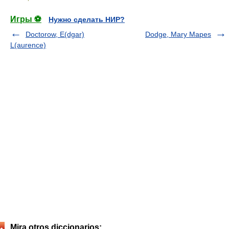
Игры ⚽
Нужно сделать НИР?
Doctorow, E(dgar)
Dodge, Mary Mapes
L(aurence)
Mira otros diccionarios: